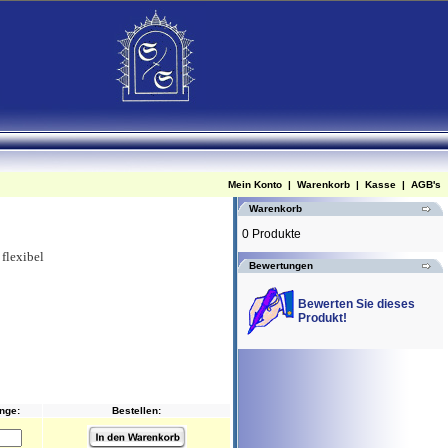
Mein Konto
|
Warenkorb
|
Kasse
|
AGB's
Warenkorb
0 Produkte
 flexibel
Bewertungen
Bewerten Sie dieses
Produkt!
nge:
Bestellen: