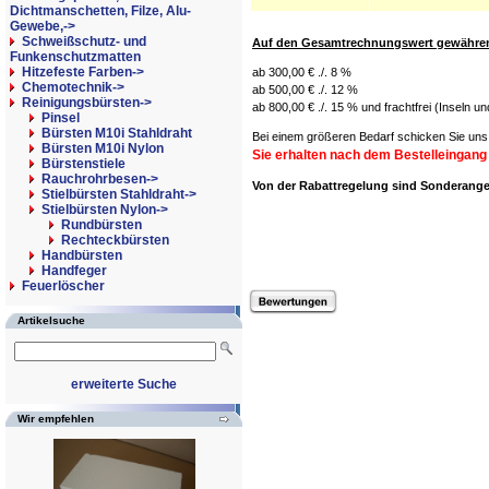
Dichtmanschetten, Filze, Alu-
Gewebe,->
Schweißschutz- und
Auf den Gesamtrechnungswert gewähren 
Funkenschutzmatten
Hitzefeste Farben->
ab 300,00 € ./. 8 %
Chemotechnik->
ab 500,00 € ./. 12 %
Reinigungsbürsten
->
ab 800,00 € ./. 15 % und frachtfrei (Inseln u
Pinsel
Bürsten M10i Stahldraht
Bei einem größeren Bedarf schicken Sie uns 
Bürsten M10i Nylon
Sie erhalten nach dem Bestelleingang
Bürstenstiele
Rauchrohrbesen->
Von der Rabattregelung sind Sonderan
Stielbürsten Stahldraht->
Stielbürsten Nylon
->
Rundbürsten
Rechteckbürsten
Handbürsten
Handfeger
Feuerlöscher
Artikelsuche
erweiterte Suche
Wir empfehlen