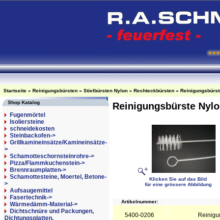
Startseite
»
Reinigungsbürsten
»
Stielbürsten Nylon
»
Rechteckbürsten
»
Reinigungsbürste
Shop Katalog
Reinigungsbürste Nylon
Fugenmörtel
Isoliersteine
schneidekosten
Steinbackofen->
Grillkamineinsätze/Kamineinsätze-
>
Schamotteschornsteinrohre->
Pizza/Flammkuchenstein->
Brennraumplatten->
Schamottesteine, Moertel, Betone-
Klicken Sie auf das Bild
>
für eine grössere Abbildung
Aufsaugemittel
Fasertechnik->
Artikelnummer:
Wärmedämm-Material->
Dichtschnüre und Packungen,
5400-0206
Reinigun
Dichtungsplatten,