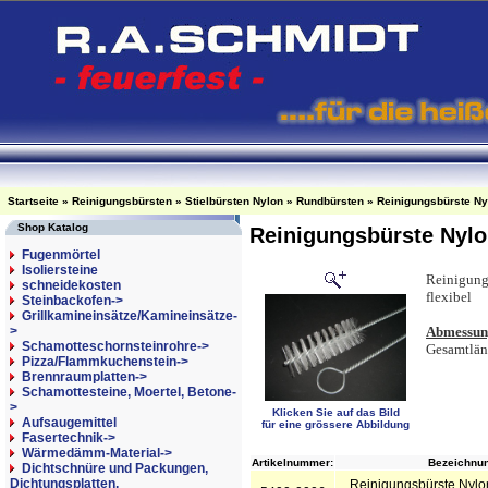
Startseite
»
Reinigungsbürsten
»
Stielbürsten Nylon
»
Rundbürsten
»
Reinigungsbürste N
Shop Katalog
Reinigungsbürste Nyl
Fugenmörtel
Isoliersteine
Reinigungs
schneidekosten
flexibel
Steinbackofen->
Grillkamineinsätze/Kamineinsätze-
>
Abmessun
Schamotteschornsteinrohre->
Gesamtlä
Pizza/Flammkuchenstein->
Brennraumplatten->
Schamottesteine, Moertel, Betone-
>
Klicken Sie auf das Bild
Aufsaugemittel
für eine grössere Abbildung
Fasertechnik->
Wärmedämm-Material->
Artikelnummer:
Bezeichnun
Dichtschnüre und Packungen,
Dichtungsplatten,
Reinigungsbürste Nylo