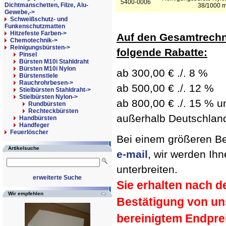
5400-0006
Dichtmanschetten, Filze, Alu-
38/1000 
Gewebe,->
Schweißschutz- und
Funkenschutzmatten
Hitzefeste Farben->
Auf den Gesamtrechn
Chemotechnik->
Reinigungsbürsten
->
folgende Rabatte:
Pinsel
Bürsten M10i Stahldraht
Bürsten M10i Nylon
ab 300,00 € ./. 8 %
Bürstenstiele
Rauchrohrbesen->
ab 500,00 € ./. 12 %
Stielbürsten Stahldraht->
Stielbürsten Nylon
->
ab 800,00 € ./. 15 % un
Rundbürsten
Rechteckbürsten
außerhalb Deutschland 
Handbürsten
Handfeger
Feuerlöscher
Bei einem größeren Bed
Artikelsuche
e-mail
, wir werden Ih
unterbreiten.
erweiterte Suche
Sie erhalten nach d
Wir empfehlen
Bestätigung von un
bereinigtem Endpre