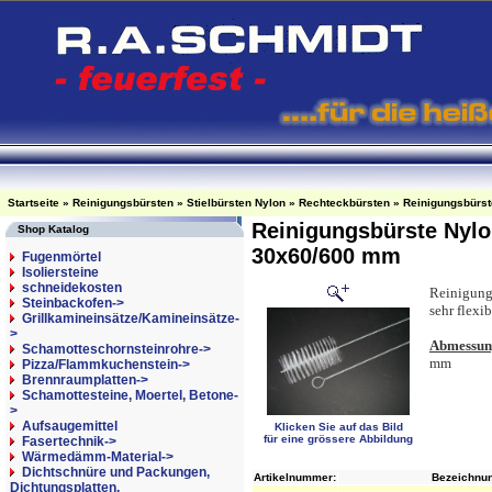
Startseite
»
Reinigungsbürsten
»
Stielbürsten Nylon
»
Rechteckbürsten
»
Reinigungsbürst
Reinigungsbürste Nylon
Shop Katalog
30x60/600 mm
Fugenmörtel
Isoliersteine
schneidekosten
Reinigungs
Steinbackofen->
sehr flexib
Grillkamineinsätze/Kamineinsätze-
>
Abmessun
Schamotteschornsteinrohre->
mm
Pizza/Flammkuchenstein->
Brennraumplatten->
Schamottesteine, Moertel, Betone-
>
Aufsaugemittel
Klicken Sie auf das Bild
für eine grössere Abbildung
Fasertechnik->
Wärmedämm-Material->
Dichtschnüre und Packungen,
Artikelnummer:
Bezeichnun
Dichtungsplatten,