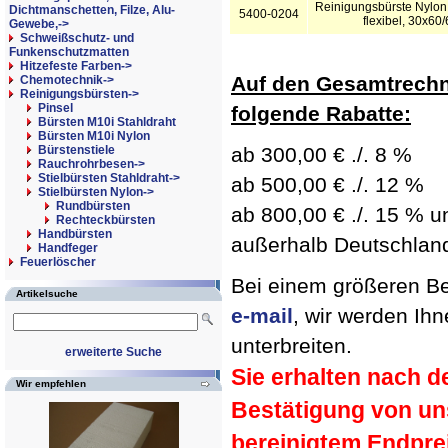
Reinigungsbürste Nylon
Dichtmanschetten, Filze, Alu-
5400-0204
flexibel, 30x6
Gewebe,->
Schweißschutz- und
Funkenschutzmatten
Hitzefeste Farben->
Auf den Gesamtrechn
Chemotechnik->
Reinigungsbürsten
->
Pinsel
folgende Rabatte:
Bürsten M10i Stahldraht
Bürsten M10i Nylon
Bürstenstiele
ab 300,00 € ./. 8 %
Rauchrohrbesen->
Stielbürsten Stahldraht->
ab 500,00 € ./. 12 %
Stielbürsten Nylon
->
Rundbürsten
ab 800,00 € ./. 15 % un
Rechteckbürsten
Handbürsten
außerhalb Deutschland 
Handfeger
Feuerlöscher
Bei einem größeren Bed
Artikelsuche
e-mail
, wir werden Ih
unterbreiten.
erweiterte Suche
Sie erhalten nach d
Wir empfehlen
Bestätigung von un
bereinigtem Endpre