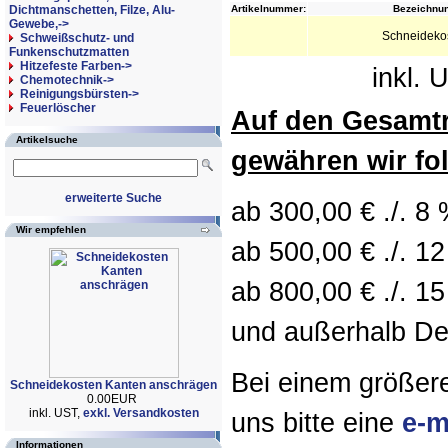
Dichtmanschetten, Filze, Alu-
Artikelnummer:
Bezeichnun
Gewebe,->
Schneideko
Schweißschutz- und
Funkenschutzmatten
Hitzefeste Farben->
inkl. 
Chemotechnik->
Reinigungsbürsten->
Feuerlöscher
Auf den Gesamt
Artikelsuche
gewähren wir fo
erweiterte Suche
ab 300,00 € ./. 8
Wir empfehlen
ab 500,00 € ./. 1
ab 800,00 € ./. 15
und außerhalb Deu
Bei einem größer
Schneidekosten Kanten anschrägen
0.00EUR
inkl. UST,
exkl. Versandkosten
uns bitte eine
e-m
Informationen