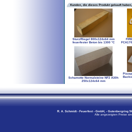
Kunden, die dieses Produkt gekauft haben,
Sturz/Riegel 800x124x64 mm
FIR
feuerfester Beton bis 1300 °C
FCA170
Pizzap
Backo
Schamotte Normalsteine NF2 A30h
250x124x64 mm
R. A. Schmidt - Feuerfest - GmbH, - Gutenbergring 56
Alle angezeigten Preise sin