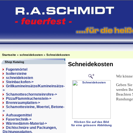
Startseite
»
schneidekosten
»
Schneidekosten
Shop Katalog
Schneidekosten
Fugenmörtel
Isoliersteine
Wir könne
schneidekosten
Steinbackofen->
Geben Sie 
Grillkamineinsätze/Kamineinsätze-
werden Ih
>
Beachten S
Schamotteschornsteinrohre->
Pizza/Flammkuchenstein->
Rundungen
Brennraumplatten->
Schamottesteine, Moertel, Betone-
>
Aufsaugemittel
Fasertechnik->
Klicken Sie auf das Bild
Wärmedämm-Material->
für eine grössere Abbildung
Dichtschnüre und Packungen,
Dichtungsplatten,