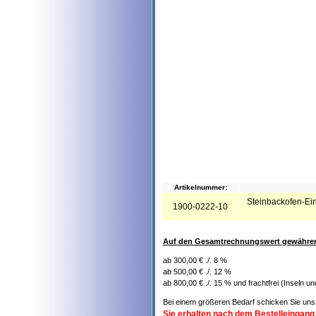
Artikelnummer:
Steinbackofen-Ein
1900-0222-10
Auf den Gesamtrechnungswert gewähren 
ab 300,00 € ./. 8 %
ab 500,00 € ./. 12 %
ab 800,00 € ./. 15 % und frachtfrei (Inseln u
Bei einem größeren Bedarf schicken Sie uns 
Sie erhalten nach dem Bestelleingang