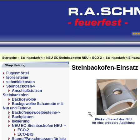
Startseite
»
Steinbackofen
»
NEU EC-Steinbackofen NEU
»
ECO-2
»
Steinbackofen-Einsatz
Shop Katalog
Steinbackofen-Einsatz
Fugenmörtel
Isoliersteine
schneidekosten
Steinbackofen
->
Anschlußstutzen
Steinbackofen
Backgewölbe
Backgewölbe Schamotte mit
Nut und Feder->
Backofengewoelbesteine->
Backplatten
Klicken Sie auf das Bild
Isolierung
für eine grössere Abbildung
NEU EC-Steinbackofen NEU
->
ECO-2
ECO-BIG
Stampf/Patschmassen für Iglu