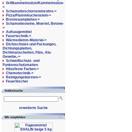
Grillkamineinsätze/Kamineinsätze-
>
Schamotteschornsteinrohre->
Pizza/Flammkuchenstein->
Brennraumplatten->
Schamottesteine, Moertel, Betone-
>
Aufsaugemittel
Fasertechnik->
Wärmedämm-Material->
Dichtschnüre und Packungen,
Dichtungsplatten,
Dichtmanschetten, Filze, Alu-
Gewebe,->
Schweißschutz- und
Funkenschutzmatten
Hitzefeste Farben->
Chemotechnik->
Reinigungsbürsten->
Feuerlöscher
Artikelsuche
erweiterte Suche
Wir empfehlen