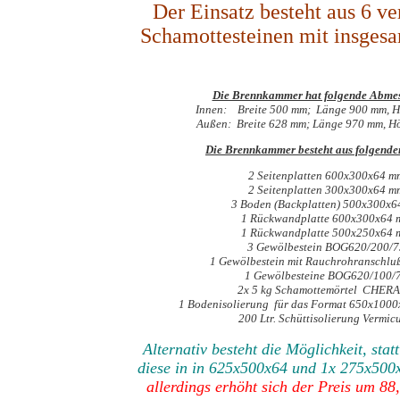
Der Einsatz besteht aus 6 v
Schamottesteinen mit insgesa
Die Brennkammer hat folgende Abme
Innen: Breite 500 mm; Länge 900 mm, 
Außen: Breite 628 mm; Länge 970 mm, 
Die Brennkammer besteht aus folgenden
2 Seitenplatten 600x300x64 m
2 Seitenplatten 300x300x64 m
3 Boden (Backplatten) 500x300x
1 Rückwandplatte 600x300x64
1 Rückwandplatte 500x250x64
3 Gewölbestein BOG620/200/7
1 Gewölbestein mit Rauchrohranschlu
1 Gewölbesteine BOG620/100/
2x 5 kg Schamottemörtel CHERA
1 Bodenisolierung für das Format 650x1000x
200 Ltr. Schüttisolierung Vermicu
Alternativ besteht die Möglichkeit, stat
diese in in 625x500x64 und 1x 275x500x
allerdings erhöht sich der Preis um 88