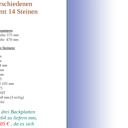
erschiedenen
mt 14 Steinen
ssungen;
Höhe 375 mm
Höhe 470 mm
 Steinen:
m
m
64 mm
 mm
 mm
5
ß 105 mm
75
SIT
8 mm (3-teilig)
lte
t drei Backplatten
64 zu liefern mm,
,05 €
, da es sich