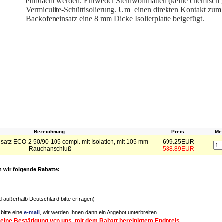
einbracht werden. Entweder Steinwollmatten (keine chemisch
Vermiculite-Schüttisolierung. Um einen direkten Kontakt zum
Backofeneinsatz eine 8 mm Dicke Isolierplatte beigefügt.
Bezeichnung:
Preis:
Me
satz ECO-2 50/90-105 compl. mit Isolation, mit 105 mm
699.25EUR
Rauchanschluß
588.89EUR
wir folgende Rabatte:
nd außerhalb Deutschland bitte erfragen)
bitte eine
e-mail
, wir werden Ihnen dann ein Angebot unterbreiten.
 eine Bestätigung von uns, mit dem Rabatt bereinigtem Endpreis.