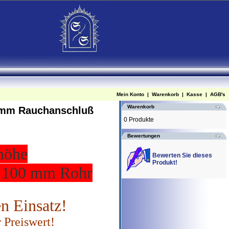
Mein Konto
|
Warenkorb
|
Kasse
|
AGB's
Warenkorb
05 mm Rauchanschluß
0 Produkte
Bewertungen
höhe
Bewerten Sie dieses
Produkt!
n 100 mm Rohr
n Einsatz!
 Preiswert!