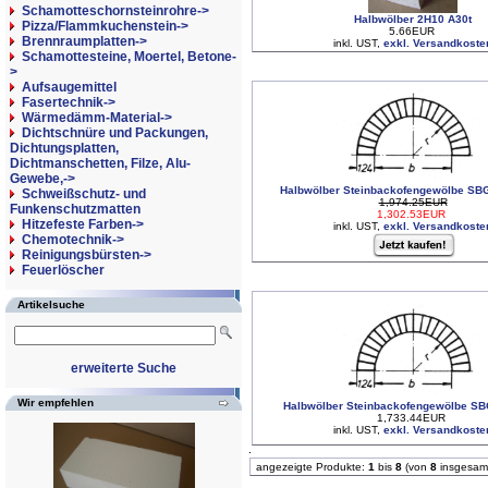
Schamotteschornsteinrohre->
Halbwölber 2H10 A30t
Pizza/Flammkuchenstein->
5.66EUR
Brennraumplatten->
inkl. UST,
exkl. Versandkoste
Schamottesteine, Moertel, Betone-
>
Aufsaugemittel
Fasertechnik->
Wärmedämm-Material->
Dichtschnüre und Packungen,
Dichtungsplatten,
Dichtmanschetten, Filze, Alu-
Gewebe,->
Halbwölber Steinbackofengewölbe SB
Schweißschutz- und
1,974.25EUR
Funkenschutzmatten
1,302.53EUR
Hitzefeste Farben->
inkl. UST,
exkl. Versandkoste
Chemotechnik->
Reinigungsbürsten->
Feuerlöscher
Artikelsuche
erweiterte Suche
Wir empfehlen
Halbwölber Steinbackofengewölbe S
1,733.44EUR
inkl. UST,
exkl. Versandkoste
angezeigte Produkte:
1
bis
8
(von
8
insgesam