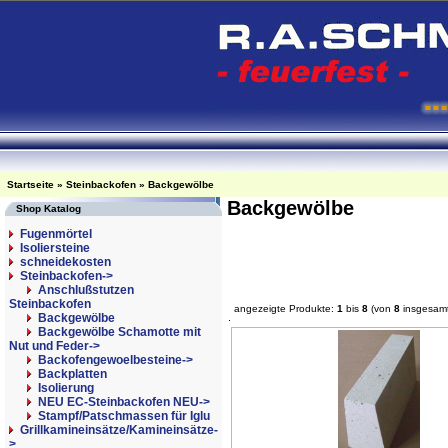
Startseite
»
Steinbackofen
»
Backgewölbe
Backgewölbe
Shop Katalog
Fugenmörtel
Isoliersteine
schneidekosten
Steinbackofen
->
Anschlußstutzen
Steinbackofen
angezeigte Produkte:
1
bis
8
(von
8
insgesam
Backgewölbe
Backgewölbe Schamotte mit
Nut und Feder->
Backofengewoelbesteine->
Backplatten
Isolierung
NEU EC-Steinbackofen NEU->
Stampf/Patschmassen für Iglu
Grillkamineinsätze/Kamineinsätze-
>