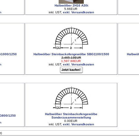
Halbwölber 2H16 A30t
5.66EUR
n
inkl. UST,
exkl. Versandkosten
G1000/1250
Halbwölber Steinbackofengewölbe SBG1100/1500
Halbwöl
2,465.13EUR
1,597.68EUR
n
inkl. UST,
exkl. Versandkosten
Halbwölber Steinbackofengewölbe
BG800/1250
Sonderzusammenstellung
0.00EUR
n
inkl. UST,
exkl. Versandkosten
t)