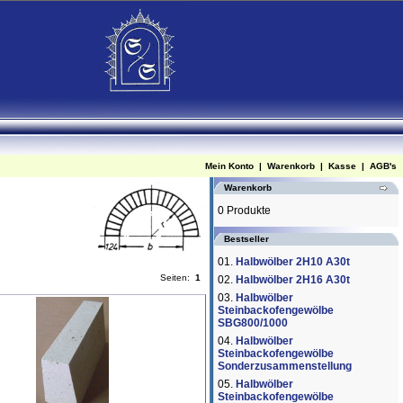
Mein Konto
|
Warenkorb
|
Kasse
|
AGB's
Warenkorb
0 Produkte
Bestseller
01.
Halbwölber 2H10 A30t
Seiten:
1
02.
Halbwölber 2H16 A30t
03.
Halbwölber
Steinbackofengewölbe
SBG800/1000
04.
Halbwölber
Steinbackofengewölbe
Sonderzusammenstellung
05.
Halbwölber
Steinbackofengewölbe