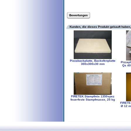
Kunden, die dieses Produkt gekauft haben,
Pizzabackplatte, Backofenplatte
Pizzapl
300x300x30 mm
Qs 40
FIRETEK Stampfmix 1350spez
feuerfeste Stampfmasse, 25 kg
FIRETEX
Ø 12 m