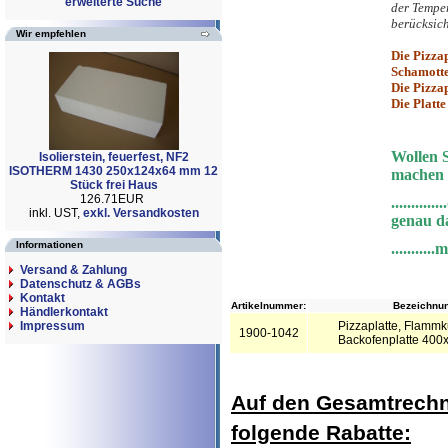
erweiterte Suche
der Temper
berücksich
Wir empfehlen
Die Pizza
Schamotte 
Die Pizzap
Die Platte
Wollen 
Isolierstein, feuerfest, NF2
ISOTHERM 1430 250x124x64 mm 12
machen 
Stück frei Haus
126.71EUR
.........
inkl. UST,
exkl. Versandkosten
genau da
Informationen
........
Versand & Zahlung
Datenschutz & AGBs
Kontakt
Artikelnummer:
Bezeichnun
Händlerkontakt
Impressum
Pizzaplatte, Flammk
1900-1042
Backofenplatte 40
Auf den Gesamtrechn
folgende Rabatte: