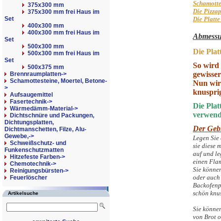
Schamotte 
375x300 mm
Die Pizzap
375x300 mm frei Haus im
Set
Die Platte
400x300 mm
400x300 mm frei Haus im
Abmessu
Set
500x300 mm
Die Plat
500x300 mm frei Haus im
Set
So wird
500x375 mm
gewisse
Brennraumplatten->
Schamottesteine, Moertel, Betone-
Nun wir
>
knusprig
Aufsaugemittel
Fasertechnik->
Die Plat
Wärmedämm-Material->
verwend
Dichtschnüre und Packungen,
Dichtungsplatten,
Der Gebr
Dichtmanschetten, Filze, Alu-
Gewebe,->
Legen Sie 
Schweißschutz- und
sie diese 
Funkenschutzmatten
auf und le
Hitzefeste Farben->
einen Flam
Chemotechnik->
Sie können
Reinigungsbürsten->
oder auch 
Feuerlöscher
Backofenp
schön knu
Artikelsuche
Sie könne
von Brot o