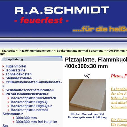
Startseite
»
Pizza/Flammkuchenstein
»
Backofenplatte normal Schamotte
»
400x300 mm
mm
Pizzaplatte, Flammkuc
Shop Katalog
400x300x30 mm
Fugenmörtel
Isoliersteine
schneidekosten
Pizza-,
Steinbackofen->
Grillkamineinsätze/Kamineinsätze-
>
Es handelt
Schamotteschornsteinrohre->
der eine F
Pizza/Flammkuchenstein
->
haben. Auc
Backofenplatte 500x400x20
Backofenplatte High-Q
sind allse
Backofenplatte High-Qs->
Schamotte,
Backofenplatte normal
Schamotte
->
Klicken Sie auf das Bild
für eine grössere Abbildung
300x300 mm
Die Platte
300x300 mm frei Haus im
Die Pizzap
Set