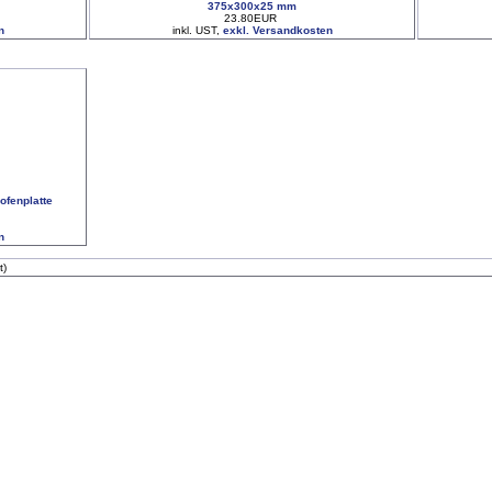
375x300x25 mm
23.80EUR
n
inkl. UST,
exkl. Versandkosten
ofenplatte
n
t)