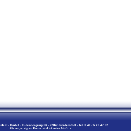
erfest - GmbH, - Gutenbergring 56 - 22848 Norderstedt - Tel. 0 40 / 5 23 47 62
Alle angezeigten Preise sind inklusive MwSt. -