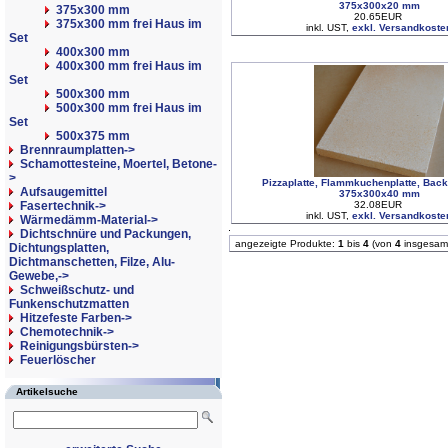
375x300x20 mm
375x300 mm
20.65EUR
375x300 mm frei Haus im
inkl. UST,
exkl. Versandkoste
Set
400x300 mm
400x300 mm frei Haus im
Set
500x300 mm
500x300 mm frei Haus im
Set
500x375 mm
Brennraumplatten->
Schamottesteine, Moertel, Betone-
>
Pizzaplatte, Flammkuchenplatte, Back
Aufsaugemittel
375x300x40 mm
Fasertechnik->
32.08EUR
inkl. UST,
exkl. Versandkoste
Wärmedämm-Material->
Dichtschnüre und Packungen,
angezeigte Produkte:
1
bis
4
(von
4
insgesam
Dichtungsplatten,
Dichtmanschetten, Filze, Alu-
Gewebe,->
Schweißschutz- und
Funkenschutzmatten
Hitzefeste Farben->
Chemotechnik->
Reinigungsbürsten->
Feuerlöscher
Artikelsuche