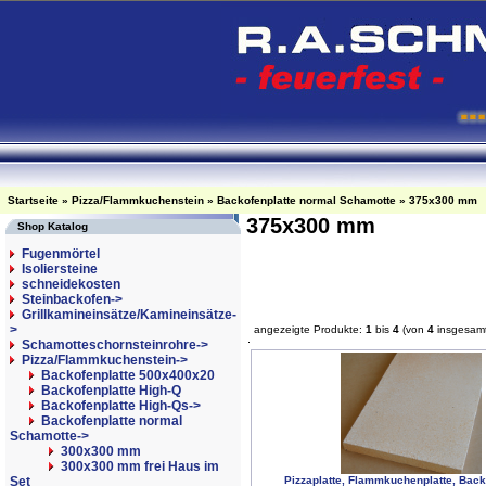
Startseite
»
Pizza/Flammkuchenstein
»
Backofenplatte normal Schamotte
»
375x300 mm
375x300 mm
Shop Katalog
Fugenmörtel
Isoliersteine
schneidekosten
Steinbackofen->
Grillkamineinsätze/Kamineinsätze-
>
angezeigte Produkte:
1
bis
4
(von
4
insgesam
Schamotteschornsteinrohre->
Pizza/Flammkuchenstein
->
Backofenplatte 500x400x20
Backofenplatte High-Q
Backofenplatte High-Qs->
Backofenplatte normal
Schamotte
->
300x300 mm
300x300 mm frei Haus im
Set
Pizzaplatte, Flammkuchenplatte, Back