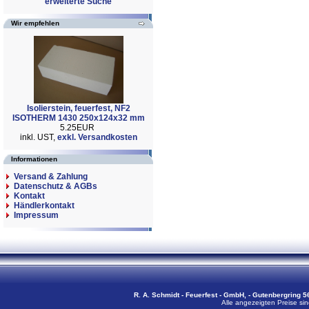
erweiterte Suche
Wir empfehlen
Isolierstein, feuerfest, NF2
ISOTHERM 1430 250x124x32 mm
5.25EUR
inkl. UST,
exkl. Versandkosten
Informationen
Versand & Zahlung
Datenschutz & AGBs
Kontakt
Händlerkontakt
Impressum
R. A. Schmidt - Feuerfest - GmbH, - Gutenbergring 56
Alle angezeigten Preise sin