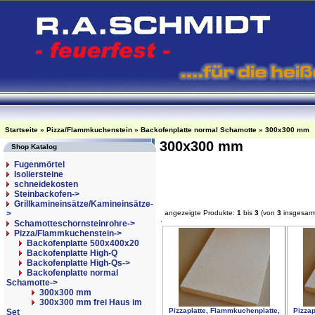
Startseite
»
Pizza/Flammkuchenstein
»
Backofenplatte normal Schamotte
»
300x300 mm
300x300 mm
Shop Katalog
Fugenmörtel
Isoliersteine
schneidekosten
Steinbackofen->
Grillkamineinsätze/Kamineinsätze-
>
angezeigte Produkte:
1
bis
3
(von
3
insgesam
Schamotteschornsteinrohre->
Pizza/Flammkuchenstein
->
Backofenplatte 500x400x20
Backofenplatte High-Q
Backofenplatte High-Qs->
Backofenplatte normal
Schamotte
->
300x300 mm
300x300 mm frei Haus im
Pizzaplatte, Flammkuchenplatte,
Pizzap
Set