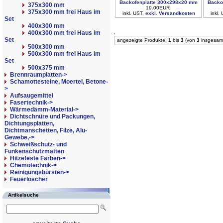
Backofenplatte 300x298x20 mm
Backo
375x300 mm
19.00EUR
375x300 mm frei Haus im
inkl. UST,
exkl. Versandkosten
inkl.
Set
400x300 mm
400x300 mm frei Haus im
Set
angezeigte Produkte:
1
bis
3
(von
3
insgesam
500x300 mm
500x300 mm frei Haus im
Set
500x375 mm
Brennraumplatten->
Schamottesteine, Moertel, Betone-
>
Aufsaugemittel
Fasertechnik->
Wärmedämm-Material->
Dichtschnüre und Packungen,
Dichtungsplatten,
Dichtmanschetten, Filze, Alu-
Gewebe,->
Schweißschutz- und
Funkenschutzmatten
Hitzefeste Farben->
Chemotechnik->
Reinigungsbürsten->
Feuerlöscher
Artikelsuche