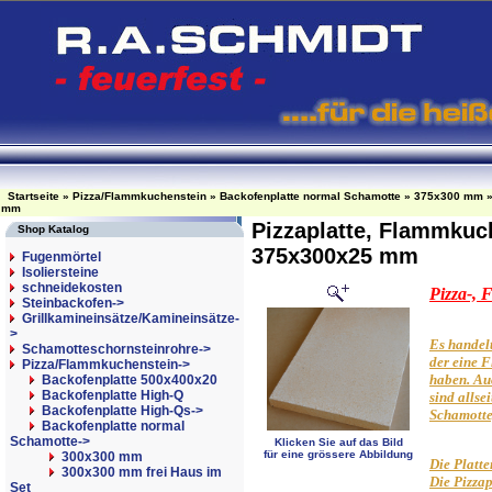
Startseite
»
Pizza/Flammkuchenstein
»
Backofenplatte normal Schamotte
»
375x300 mm
mm
Pizzaplatte, Flammkuc
Shop Katalog
375x300x25 mm
Fugenmörtel
Isoliersteine
schneidekosten
Pizza-,
Steinbackofen->
Grillkamineinsätze/Kamineinsätze-
>
Es handelt
Schamotteschornsteinrohre->
der eine F
Pizza/Flammkuchenstein
->
haben. Auc
Backofenplatte 500x400x20
Backofenplatte High-Q
sind allse
Backofenplatte High-Qs->
Schamotte,
Backofenplatte normal
Schamotte
->
Klicken Sie auf das Bild
für eine grössere Abbildung
300x300 mm
Die Platte
300x300 mm frei Haus im
Die Pizzap
Set