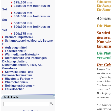
Schamotte 
375x300 mm
Die Pizzap
375x300 mm frei Haus im
Set
Die Platte
400x300 mm
400x300 mm frei Haus im
Abmessu
Set
500x300 mm
Die Plat
500x300 mm frei Haus im
Set
So wird
500x375 mm
gewisse
Brennraumplatten->
Schamottesteine, Moertel, Betone-
Nun wir
>
knusprig
Aufsaugemittel
Fasertechnik->
Die Plat
Wärmedämm-Material->
verwend
Dichtschnüre und Packungen,
Dichtungsplatten,
Der Gebr
Dichtmanschetten, Filze, Alu-
Gewebe,->
Legen Sie 
Schweißschutz- und
sie diese 
Funkenschutzmatten
auf und le
Hitzefeste Farben->
einen Flam
Chemotechnik->
Sie können
Reinigungsbürsten->
oder auch 
Feuerlöscher
Backofenp
schön knu
Artikelsuche
Sie könne
von Brot o