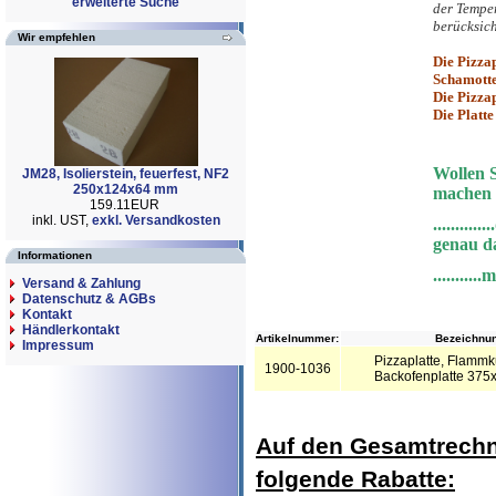
erweiterte Suche
der Temper
berücksich
Wir empfehlen
Die Pizza
Schamotte 
Die Pizzap
Die Platte
Wollen 
JM28, Isolierstein, feuerfest, NF2
250x124x64 mm
machen 
159.11EUR
inkl. UST,
exkl. Versandkosten
.........
genau da
Informationen
........
Versand & Zahlung
Datenschutz & AGBs
Kontakt
Händlerkontakt
Artikelnummer:
Bezeichnun
Impressum
Pizzaplatte, Flammk
1900-1036
Backofenplatte 37
Auf den Gesamtrechn
folgende Rabatte: