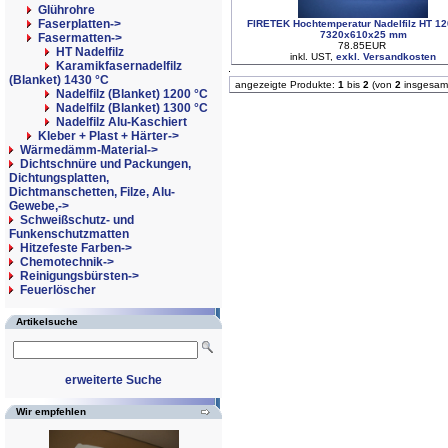
Glührohre
Faserplatten->
FIRETEK Hochtemperatur Nadelfilz HT 12
7320x610x25 mm
Fasermatten
->
78.85EUR
HT Nadelfilz
inkl. UST,
exkl. Versandkosten
Karamikfasernadelfilz
(Blanket) 1430 °C
angezeigte Produkte:
1
bis
2
(von
2
insgesam
Nadelfilz (Blanket) 1200 °C
Nadelfilz (Blanket) 1300 °C
Nadelfilz Alu-Kaschiert
Kleber + Plast + Härter->
Wärmedämm-Material->
Dichtschnüre und Packungen,
Dichtungsplatten,
Dichtmanschetten, Filze, Alu-
Gewebe,->
Schweißschutz- und
Funkenschutzmatten
Hitzefeste Farben->
Chemotechnik->
Reinigungsbürsten->
Feuerlöscher
Artikelsuche
erweiterte Suche
Wir empfehlen