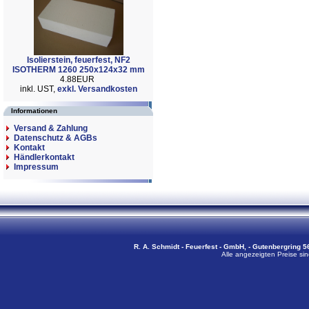
Isolierstein, feuerfest, NF2
ISOTHERM 1260 250x124x32 mm
4.88EUR
inkl. UST,
exkl. Versandkosten
Informationen
Versand & Zahlung
Datenschutz & AGBs
Kontakt
Händlerkontakt
Impressum
R. A. Schmidt - Feuerfest - GmbH, - Gutenbergring 56
Alle angezeigten Preise sin