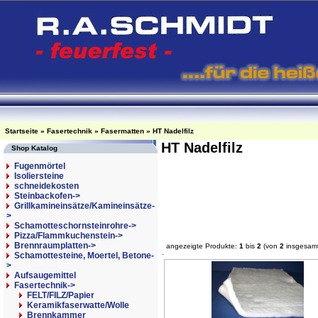
Startseite
»
Fasertechnik
»
Fasermatten
»
HT Nadelfilz
HT Nadelfilz
Shop Katalog
Fugenmörtel
Isoliersteine
schneidekosten
Steinbackofen->
Grillkamineinsätze/Kamineinsätze-
>
Schamotteschornsteinrohre->
Pizza/Flammkuchenstein->
Brennraumplatten->
angezeigte Produkte:
1
bis
2
(von
2
insgesam
Schamottesteine, Moertel, Betone-
>
Aufsaugemittel
Fasertechnik
->
FELT/FILZ/Papier
Keramikfaserwatte/Wolle
Brennkammer