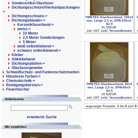
Sonderartikel Glasfaser
Dichtungsschnüre/Vierkantpackungen-
>
Dichtungsschnüre->
FIRETEX Glasfaserband, 100x3
Dichtungsbänder
->
mm, Länge 2,5 m, GFB-100x3-
S2.5
Keramikfaserband->
31.53EUR
weiss
->
inkl. UST,
exkl. Versandkosten
10 Meter
2,5 Meter Sonderlängen
5 Meter
weiß selbstklebend->
schwarz selbstklebend->
Kleber
Abklebeband
Dichtungsplatten->
Glasfasergewebe
Schweißschutz- und Funkenschutzmatten
Hitzefeste Farben->
Chemotechnik->
FIRETEX Glasfaserband, 60x3
Reinigungsbürsten->
mm, Länge 2,5 m, GFB-60x3-
Feuerlöscher
S2.5
18.92EUR
inkl. UST,
exkl. Versandkosten
Artikelsuche
angezeigte Produkte:
1
bis
5
(von
5
erweiterte Suche
Wir empfehlen