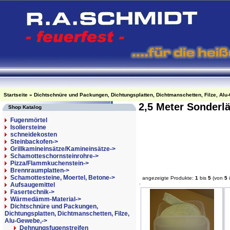
Startseite
»
Dichtschnüre und Packungen, Dichtungsplatten, Dichtmanschetten, Filze, Alu
2,5 Meter Sonder
Shop Katalog
Fugenmörtel
Isoliersteine
schneidekosten
Steinbackofen->
Grillkamineinsätze/Kamineinsätze->
Schamotteschornsteinrohre->
Pizza/Flammkuchenstein->
Brennraumplatten->
Schamottesteine, Moertel, Betone->
angezeigte Produkte:
1
bis
5
(von
5
Aufsaugemittel
Fasertechnik->
Wärmedämm-Material->
Dichtschnüre und Packungen,
Dichtungsplatten, Dichtmanschetten, Filze,
Alu-Gewebe,
->
Dehnungsfugenstreifen