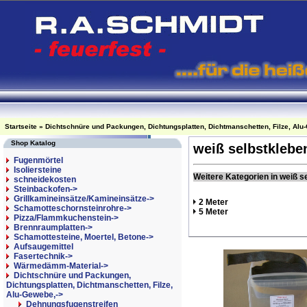
Startseite
»
Dichtschnüre und Packungen, Dichtungsplatten, Dichtmanschetten, Filze, Alu
Shop Katalog
weiß selbstklebe
Fugenmörtel
Isoliersteine
Weitere Kategorien in weiß s
schneidekosten
Steinbackofen->
Grillkamineinsätze/Kamineinsätze->
2 Meter
Schamotteschornsteinrohre->
5 Meter
Pizza/Flammkuchenstein->
Brennraumplatten->
Schamottesteine, Moertel, Betone->
Aufsaugemittel
Fasertechnik->
Wärmedämm-Material->
Dichtschnüre und Packungen,
Dichtungsplatten, Dichtmanschetten, Filze,
Alu-Gewebe,
->
Dehnungsfugenstreifen