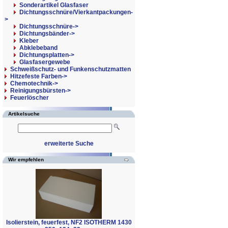
Sonderartikel Glasfaser
Dichtungsschnüre/Vierkantpackungen-
>
Dichtungsschnüre->
Dichtungsbänder->
Kleber
Abklebeband
Dichtungsplatten->
Glasfasergewebe
Schweißschutz- und Funkenschutzmatten
Hitzefeste Farben->
Chemotechnik->
Reinigungsbürsten->
Feuerlöscher
Artikelsuche
erweiterte Suche
Wir empfehlen
Isolierstein, feuerfest, NF2 ISOTHERM 1430