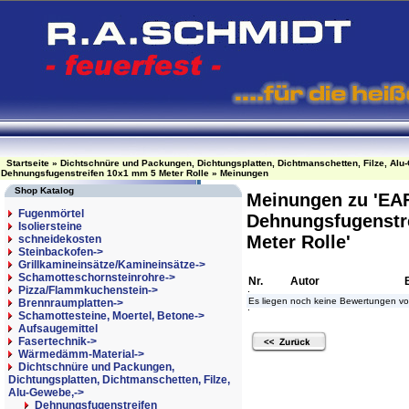
Startseite
»
Dichtschnüre und Packungen, Dichtungsplatten, Dichtmanschetten, Filze, Alu
Dehnungsfugenstreifen 10x1 mm 5 Meter Rolle
»
Meinungen
Shop Katalog
Meinungen zu 'EAF
Fugenmörtel
Dehnungsfugenstr
Isoliersteine
Meter Rolle'
schneidekosten
Steinbackofen->
Grillkamineinsätze/Kamineinsätze->
Schamotteschornsteinrohre->
Nr.
Autor
Pizza/Flammkuchenstein->
Es liegen noch keine Bewertungen vo
Brennraumplatten->
Schamottesteine, Moertel, Betone->
Aufsaugemittel
Fasertechnik->
Wärmedämm-Material->
Dichtschnüre und Packungen,
Dichtungsplatten, Dichtmanschetten, Filze,
Alu-Gewebe,
->
Dehnungsfugenstreifen