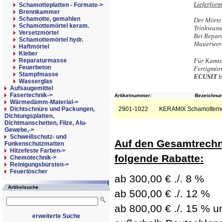
Lieferform
Schamotteplatten - Formate->
Brennkammer
Schamotte, gemahlen
Der Mörtel
Schamottemörtel keram.
Trinkwass
Versetzmörtel
Bei Repara
Schamottemörtel hydr.
Mauerwerk
Haftmörtel
Kleber
Reparaturmasse
Für Kamin
Feuerbeton
Fertigmört
Stampfmasse
ECUSIT
b
Wasserglas
Aufsaugemittel
Fasertechnik->
Artikelnummer:
Bezeichnun
Wärmedämm-Material->
Dichtschnüre und Packungen,
2901-1022
KERAMIX Schamottemör
Dichtungsplatten,
Dichtmanschetten, Filze, Alu-
Gewebe,->
Schweißschutz- und
Auf den Gesamtrechn
Funkenschutzmatten
Hitzefeste Farben->
folgende Rabatte:
Chemotechnik->
Reinigungsbürsten->
Feuerlöscher
ab 300,00 € ./. 8 %
Artikelsuche
ab 500,00 € ./. 12 %
ab 800,00 € ./. 15 % un
erweiterte Suche