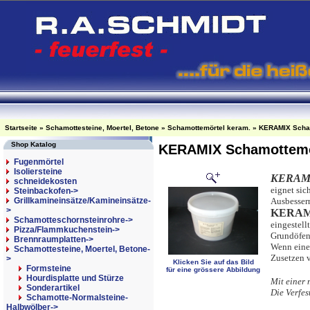
Startseite
»
Schamottesteine, Moertel, Betone
»
Schamottemörtel keram.
»
KERAMIX Scham
Shop Katalog
KERAMIX Schamottemör
Fugenmörtel
Isoliersteine
KERAM
schneidekosten
eignet si
Steinbackofen->
Grillkamineinsätze/Kamineinsätze-
Ausbessern
>
KERA
Schamotteschornsteinrohre->
eingestell
Pizza/Flammkuchenstein->
Grundöfen
Brennraumplatten->
Wenn eine 
Schamottesteine, Moertel, Betone
-
Zusetzen 
>
Klicken Sie auf das Bild
Formsteine
für eine grössere Abbildung
Hourdisplatte und Stürze
Mit einer
Sonderartikel
Die Verfes
Schamotte-Normalsteine-
Halbwölber->