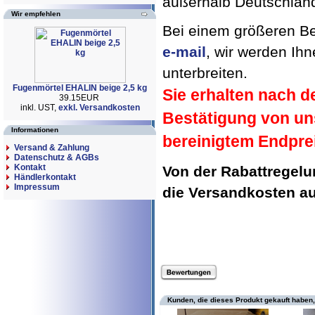
außerhalb Deutschland 
Wir empfehlen
Bei einem größeren Bed
e-mail
, wir werden Ih
unterbreiten.
Fugenmörtel EHALIN beige 2,5 kg
Sie erhalten nach d
39.15EUR
inkl. UST,
exkl. Versandkosten
Bestätigung von un
Informationen
bereinigtem Endpre
Versand & Zahlung
Datenschutz & AGBs
Kontakt
Von der Rabattregel
Händlerkontakt
Impressum
die Versandkosten 
Kunden, die dieses Produkt gekauft haben,