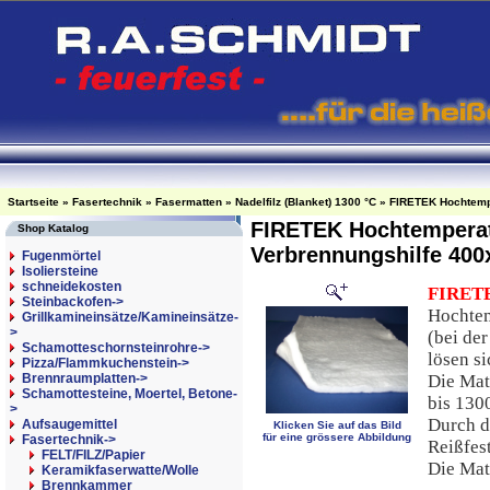
Startseite
»
Fasertechnik
»
Fasermatten
»
Nadelfilz (Blanket) 1300 °C
»
FIRETEK Hochtemp
FIRETEK Hochtemperat
Shop Katalog
Verbrennungshilfe 40
Fugenmörtel
Isoliersteine
schneidekosten
FIRET
Steinbackofen->
Hochtem
Grillkamineinsätze/Kamineinsätze-
>
(bei de
Schamotteschornsteinrohre->
lösen si
Pizza/Flammkuchenstein->
Brennraumplatten->
Die Matt
Schamottesteine, Moertel, Betone-
bis 130
>
Durch d
Aufsaugemittel
Klicken Sie auf das Bild
für eine grössere Abbildung
Fasertechnik
->
Reißfest
FELT/FILZ/Papier
Die Mat
Keramikfaserwatte/Wolle
Brennkammer