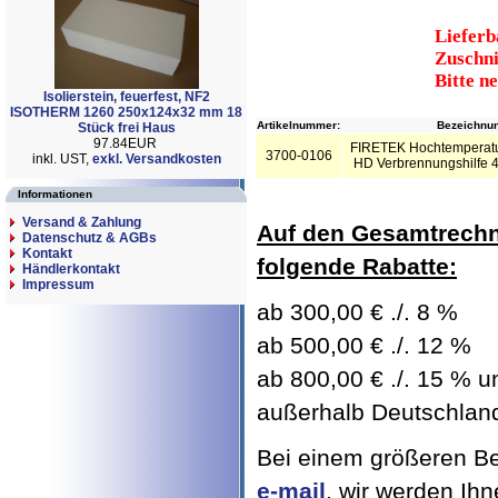
Lieferb
Zuschni
Bitte n
Isolierstein, feuerfest, NF2
ISOTHERM 1260 250x124x32 mm 18
Artikelnummer:
Bezeichnun
Stück frei Haus
97.84EUR
FIRETEK Hochtemperatur
3700-0106
inkl. UST,
exkl. Versandkosten
HD Verbrennungshilfe
Informationen
Versand & Zahlung
Auf den Gesamtrechn
Datenschutz & AGBs
Kontakt
folgende Rabatte:
Händlerkontakt
Impressum
ab 300,00 € ./. 8 %
ab 500,00 € ./. 12 %
ab 800,00 € ./. 15 % un
außerhalb Deutschland 
Bei einem größeren Bed
e-mail
, wir werden Ih