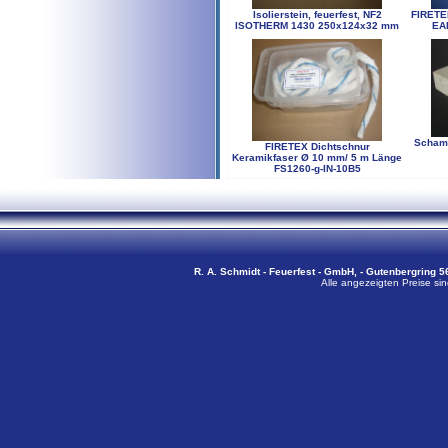
Isolierstein, feuerfest, NF2
FIRETEK
ISOTHERM 1430 250x124x32 mm
EA
Schamo
FIRETEX Dichtschnur
Keramikfaser Ø 10 mm/ 5 m Länge
FS1260-g-IN-10B5
R. A. Schmidt - Feuerfest - GmbH, - Gutenbergring 56
Alle angezeigten Preise sin