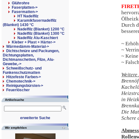
Glührohre
FIRET
Faserplatten->
Fasermatten
->
hervorr
HT Nadelfilz
Ölheizk
Karamikfasernadelfilz
Durch di
(Blanket) 1430 °C
Nadelfilz (Blanket) 1200 °C
bessere
Nadelfilz (Blanket) 1300 °C
Nadelfilz Alu-Kaschiert
Kleber + Plast + Härter->
~ Erhöh
Wärmedämm-Material->
~ Verri
Dichtschnüre und Packungen,
Dichtungsplatten,
~ Keine
Dichtmanschetten, Filze, Alu-
~ Falsc
Gewebe,->
Schweißschutz- und
Funkenschutzmatten
Weitere
Hitzefeste Farben->
Brennöf
Chemotechnik->
Reinigungsbürsten->
Kachelö
Feuerlöscher
Heizstr
in Heiz
Artikelsuche
Brennk
Die Mat
Schere 
erweiterte Suche
Wir empfehlen
Abmess
Rollenw