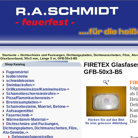
Startseite
»
Dichtschnüre und Packungen, Dichtungsplatten, Dichtmanschetten, Filze, Alu
Glasfaserband, 50x3 mm, Länge 5 m, GFB-50x3-B5
FIRETEX Glasfase
Shop Katalog
GFB-50x3-B5
Fugenmörtel
Isoliersteine
schneidekosten
FI
Steinbackofen->
fol
Grillkamineinsätze/Kamineinsätze->
als
Schamotteschornsteinrohre->
Pizza/Flammkuchenstein->
Heiz
Brennraumplatten->
Deh
Schamottesteine, Moertel, Betone->
Kam
Aufsaugemittel
Fasertechnik->
Das 
Wärmedämm-Material->
Klicken Sie auf das Bild
Die 
für eine grössere Abbildung
Dichtschnüre und Packungen,
Dichtungsplatten, Dichtmanschetten, Filze,
Alu-Gewebe,
->
Dehnungsfugenstreifen
Zum