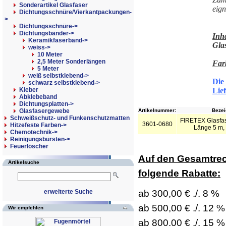
Sonderartikel Glasfaser
eign
Dichtungsschnüre/Vierkantpackungen-
>
Dichtungsschnüre->
Dichtungsbänder
->
Inha
Keramikfaserband->
Gla
weiss
->
10 Meter
2,5 Meter Sonderlängen
Far
5 Meter
weiß selbstklebend->
Die
schwarz selbstklebend->
Kleber
Lie
Abklebeband
Dichtungsplatten->
Glasfasergewebe
Artikelnummer:
Bezei
Schweißschutz- und Funkenschutzmatten
FIRETEX Glasfa
3601-0680
Hitzefeste Farben->
Länge 5 m,
Chemotechnik->
Reinigungsbürsten->
Feuerlöscher
Auf den Gesamtre
Artikelsuche
folgende Rabatte:
ab 300,00 € ./. 8 %
erweiterte Suche
ab 500,00 € ./. 12 %
Wir empfehlen
ab 800,00 € ./. 15 %