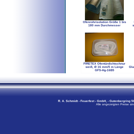
Ofenrohrisolation Größe 1 bis
180 mm Durchmesser
FIRETEX Ofentürdichtschnur
weiß, Ø 16 mm/5 m Länge
Gla
GFS-Hg-16B5
R. A. Schmidt - Feuerfest - GmbH, - Gutenbergring 56
Alle angezeigten Preise sin