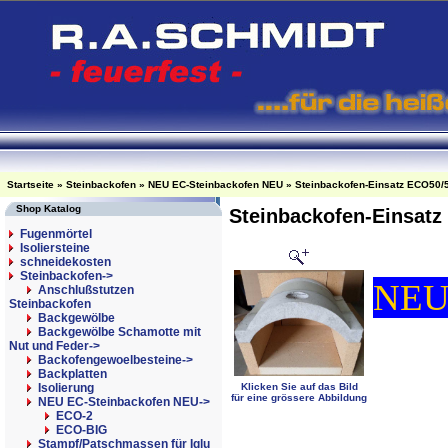
Startseite
»
Steinbackofen
»
NEU EC-Steinbackofen NEU
»
Steinbackofen-Einsatz ECO50/5
Shop Katalog
Steinbackofen-Einsatz
Fugenmörtel
Isoliersteine
schneidekosten
Steinbackofen
->
NEU
Anschlußstutzen
Steinbackofen
Backgewölbe
Backgewölbe Schamotte mit
Nut und Feder->
Backofengewoelbesteine->
Backplatten
Isolierung
Klicken Sie auf das Bild
für eine grössere Abbildung
NEU EC-Steinbackofen NEU
->
ECO-2
ECO-BIG
Stampf/Patschmassen für Iglu