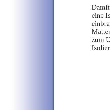
Damit
eine I
einbr
Matten
zum U
Isolie