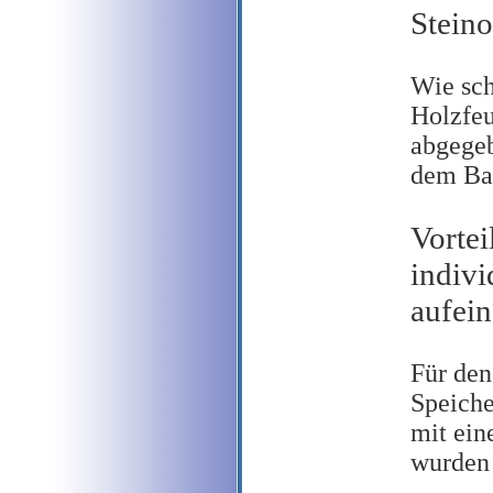
Stein
Wie sch
Holzfeu
abgegeb
dem Ba
Vortei
indivi
aufein
Für den
Speiche
mit ein
wurden 