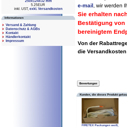
250x124x32 mm
e-mail
, wir werden 
5.25EUR
inkl. UST,
exkl. Versandkosten
Sie erhalten nac
Informationen
Bestätigung von 
Versand & Zahlung
Datenschutz & AGBs
bereinigtem Endp
Kontakt
Händlerkontakt
Impressum
Von der Rabattreg
die Versandkoste
Kunden, die dieses Produkt gekau
FIRETEX Packungen weiß,