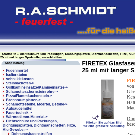
Startseite
»
Dichtschnüre und Packungen, Dichtungsplatten, Dichtmanschetten, Filze, Alu
25 ml mit langer Spritztülle, verschließbar
FIRETEX Glasfaser
Shop Katalog
25 ml mit langer S
Fugenmörtel
Isoliersteine
schneidekosten
FI
Steinbackofen->
von 
Grillkamineinsätze/Kamineinsätze->
Gla
Schamotteschornsteinrohre->
Pizza/Flammkuchenstein->
Ker
Brennraumplatten->
Haft
Schamottesteine, Moertel, Betone->
Maue
Aufsaugemittel
Fasertechnik->
Wärmedämm-Material->
Durc
Dichtschnüre und Packungen,
Klicken Sie auf das Bild
beso
Dichtungsplatten, Dichtmanschetten, Filze,
für eine grössere Abbildung
Alu-Gewebe,
->
Dehnungsfugenstreifen
Anw