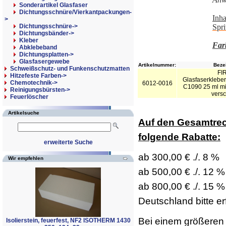
Sonderartikel Glasfaser
Dichtungsschnüre/Vierkantpackungen-
Inha
>
Dichtungsschnüre->
Spri
Dichtungsbänder->
Kleber
Far
Abklebeband
Dichtungsplatten->
Glasfasergewebe
Artikelnummer:
Beze
Schweißschutz- und Funkenschutzmatten
FI
Hitzefeste Farben->
Glasfaserkleber
Chemotechnik->
6012-0016
C1090 25 ml mit 
Reinigungsbürsten->
versc
Feuerlöscher
Artikelsuche
Auf den Gesamtre
folgende Rabatte:
erweiterte Suche
ab 300,00 € ./. 8 %
Wir empfehlen
ab 500,00 € ./. 12 %
ab 800,00 € ./. 15 %
Deutschland bitte er
Bei einem größeren 
Isolierstein, feuerfest, NF2 ISOTHERM 1430