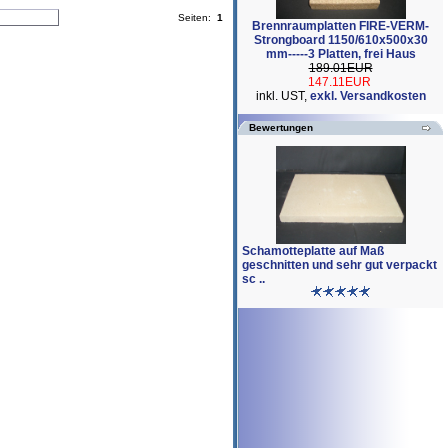
Seiten:
1
Brennraumplatten FIRE-VERM-
Strongboard 1150/610x500x30
mm-----3 Platten, frei Haus
189.01EUR
147.11EUR
inkl. UST,
exkl. Versandkosten
Bewertungen
Schamotteplatte auf Maß
geschnitten und sehr gut verpackt
sc ..