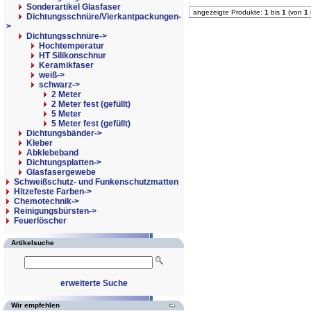
Sonderartikel Glasfaser
angezeigte Produkte:
1
bis
1
(von
1
Dichtungsschnüre/Vierkantpackungen-
>
Dichtungsschnüre
->
Hochtemperatur
HT Silikonschnur
Keramikfaser
weiß->
schwarz
->
2 Meter
2 Meter fest (gefüllt)
5 Meter
5 Meter fest (gefüllt)
Dichtungsbänder->
Kleber
Abklebeband
Dichtungsplatten->
Glasfasergewebe
Schweißschutz- und Funkenschutzmatten
Hitzefeste Farben->
Chemotechnik->
Reinigungsbürsten->
Feuerlöscher
Artikelsuche
erweiterte Suche
Wir empfehlen