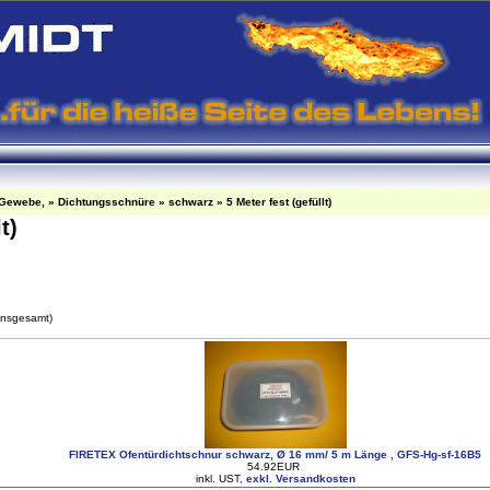
-Gewebe,
»
Dichtungsschnüre
»
schwarz
»
5 Meter fest (gefüllt)
lt)
insgesamt)
FIRETEX Ofentürdichtschnur schwarz, Ø 16 mm/ 5 m Länge , GFS-Hg-sf-16B5
54.92EUR
inkl. UST,
exkl. Versandkosten