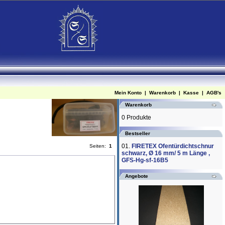
Mein Konto
|
Warenkorb
|
Kasse
|
AGB's
Warenkorb
0 Produkte
Bestseller
01.
FIRETEX Ofentürdichtschnur
Seiten:
1
schwarz, Ø 16 mm/ 5 m Länge ,
GFS-Hg-sf-16B5
Angebote