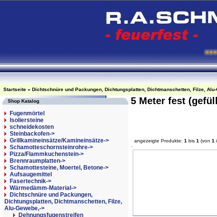
Startseite
»
Dichtschnüre und Packungen, Dichtungsplatten, Dichtmanschetten, Filze, Alu
5 Meter fest (gefül
Shop Katalog
Fugenmörtel
Isoliersteine
schneidekosten
Steinbackofen->
Grillkamineinsätze/Kamineinsätze->
angezeigte Produkte:
1
bis
1
(von
1
Schamotteschornsteinrohre->
Pizza/Flammkuchenstein->
Brennraumplatten->
Schamottesteine, Moertel, Betone->
Aufsaugemittel
Fasertechnik->
Wärmedämm-Material->
Dichtschnüre und Packungen,
Dichtungsplatten, Dichtmanschetten, Filze,
Alu-Gewebe,
->
Dehnungsfugenstreifen