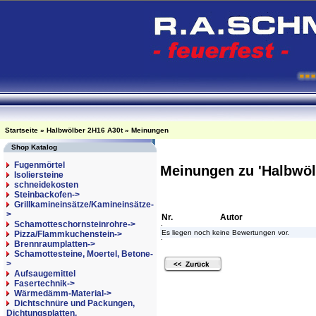
Startseite
»
Halbwölber 2H16 A30t
»
Meinungen
Shop Katalog
Fugenmörtel
Meinungen zu 'Halbwöl
Isoliersteine
schneidekosten
Steinbackofen->
Grillkamineinsätze/Kamineinsätze-
>
Nr.
Autor
Schamotteschornsteinrohre->
Es liegen noch keine Bewertungen vor.
Pizza/Flammkuchenstein->
Brennraumplatten->
Schamottesteine, Moertel, Betone-
>
Aufsaugemittel
Fasertechnik->
Wärmedämm-Material->
Dichtschnüre und Packungen,
Dichtungsplatten,