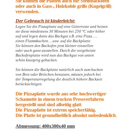
Sie können die Platten auch für Steinbacköfen
oder auch in Gass-, Holzkohle grills (Kugelgrill)
verwenden.
Der Gebrauch ist kinderleicht:
Legen Sie die Pizzaplatte auf eine Gitterroste und heizen
sie diese mindestens 30 Minuten bei 250 °C oder höher
auf und legen dann das Backgut z.B. eine Pizza......
einen Flammkuchen.....usw. auf die Backplatte.
Sie können den Backofen jetzt kleiner einstellen
oder auch ganz ausstellen. Durch die vorgeheizte
Backofenplatte wird nun das Backgut von unten
schön knusprig gebacken.
Sie können die Backplatte natürlich auch zum backen
von Brot oder Brötchen benutzen, müssen jedoch bei
der Temperaturregelung die deutlich höhere Backzeit
berücksichtigen.
Die Pizzaplatte wurde aus sehr hochwertiger
Schamotte in einem trocken Pressverfahren
hergestellt und sind allseitig glatt
Die Pizzaplatte ist
extrem speicherfähig.
Die Platte ist gesund
heitlich absolut unbedenklich
.
Abmessung: 400x300x40 mm