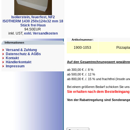
Isolierstein, feuerfest, NF2
ISOTHERM 1430 250x124x32 mm 18
Stück frei Haus
94.50EUR
inkl. UST,
exkl. Versandkosten
Artikelnummer:
Informationen
1900-1053
Pizzapla
Versand & Zahlung
Datenschutz & AGBs
Kontakt
Händlerkontakt
Auf den Gesamtrechnungswert gewähren 
Impressum
ab 300,00 € ./. 8 %
ab 500,00 € ./. 12 %
ab 800,00 € ./. 15 % und frachtfrei (Inseln u
Bei einem größeren Bedarf schicken Sie uns 
Sie erhalten nach dem Bestelleingang
Von der Rabattregelung sind Sonderan