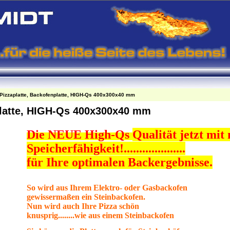
Pizzaplatte, Backofenplatte, HIGH-Qs 400x300x40 mm
platte, HIGH-Qs 400x300x40 mm
Die NEUE High-Qs
Qualität jetzt mit
Speicherfähigkeit!....................
für Ihre optimalen Backergebnisse.
So wird aus Ihrem Elektro- oder Gasbackofen
gewissermaßen ein Steinbackofen.
Nun wird auch Ihre Pizza schön
knusprig........wie aus einem Steinbackofen