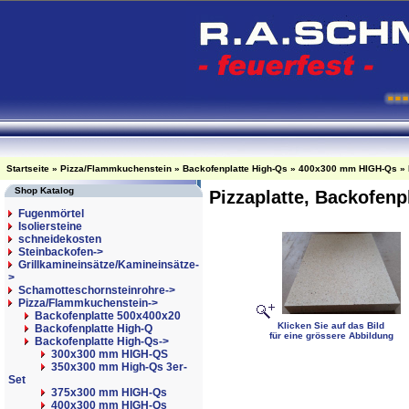
Startseite
»
Pizza/Flammkuchenstein
»
Backofenplatte High-Qs
»
400x300 mm HIGH-Qs
»
Shop Katalog
Pizzaplatte, Backofen
Fugenmörtel
Isoliersteine
schneidekosten
Steinbackofen->
Grillkamineinsätze/Kamineinsätze-
>
Schamotteschornsteinrohre->
Pizza/Flammkuchenstein
->
Backofenplatte 500x400x20
Klicken Sie auf das Bild
Backofenplatte High-Q
für eine grössere Abbildung
Backofenplatte High-Qs
->
300x300 mm HIGH-QS
350x300 mm High-Qs 3er-
Set
375x300 mm HIGH-Qs
400x300 mm HIGH-Qs