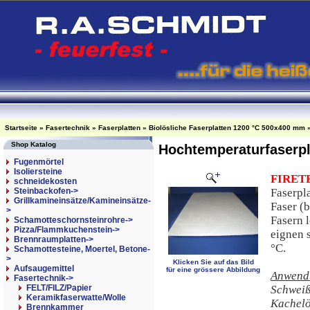
Startseite
»
Fasertechnik
»
Faserplatten
»
Biolösliche Faserplatten 1200 °C 500x400 mm
Shop Katalog
Hochtemperaturfaserp
Fugenmörtel
Isoliersteine
FIRET
schneidekosten
Steinbackofen->
Faserpla
Grillkamineinsätze/Kamineinsätze-
Faser (
>
Fasern l
Schamotteschornsteinrohre->
Pizza/Flammkuchenstein->
eignen 
Brennraumplatten->
°C.
Schamottesteine, Moertel, Betone-
>
Klicken Sie auf das Bild
Aufsaugemittel
für eine grössere Abbildung
Anwendu
Fasertechnik
->
FELT/FILZ/Papier
Schweiß
Keramikfaserwatte/Wolle
Kachelö
Brennkammer