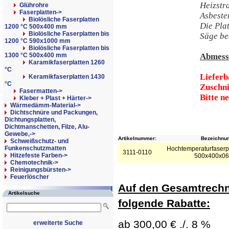
Heizstr
Glührohre
Faserplatten
->
Asbester
Biolösliche Faserplatten
Die Plat
1200 °C 500x400 mm
Biolösliche Faserplatten bis
Säge be
1200 °C 590x1000 mm
Biolösliche Faserplatten bis
1300 °C 500x400 mm
Abmess
Karamikfaserplatten 1260
°C
Lieferb
Keramikfaserplatten 1430
°C
Zuschni
Fasermatten->
Bitte n
Kleber + Plast + Härter->
Wärmedämm-Material->
Dichtschnüre und Packungen,
Dichtungsplatten,
Dichtmanschetten, Filze, Alu-
Gewebe,->
Artikelnummer:
Bezeichnun
Schweißschutz- und
Funkenschutzmatten
Hochtemperaturfaserp
3111-0110
Hitzefeste Farben->
500x400x0
Chemotechnik->
Reinigungsbürsten->
Feuerlöscher
Auf den Gesamtrechn
Artikelsuche
folgende Rabatte:
ab 300,00 € ./. 8 %
erweiterte Suche