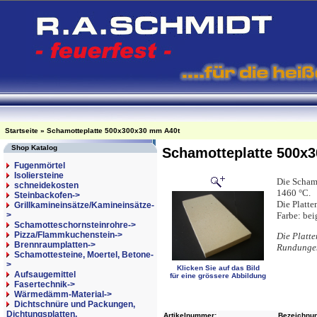
Startseite
»
Schamotteplatte 500x300x30 mm A40t
Shop Katalog
Schamotteplatte 500x
Fugenmörtel
Isoliersteine
Die Scham
schneidekosten
1460 °C.
Steinbackofen->
Die Platten
Grillkamineinsätze/Kamineinsätze-
>
Farbe: bei
Schamotteschornsteinrohre->
Pizza/Flammkuchenstein->
Die Platt
Brennraumplatten->
Rundungen
Schamottesteine, Moertel, Betone-
>
Klicken Sie auf das Bild
Aufsaugemittel
für eine grössere Abbildung
Fasertechnik->
Wärmedämm-Material->
Dichtschnüre und Packungen,
Dichtungsplatten,
Artikelnummer:
Bezeichnun