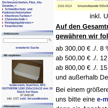
Dichtmanschetten, Filze, Alu-
Gewebe,->
2101-0113
Schamotteplatte 500x
Schweißschutz- und
Funkenschutzmatten
inkl. 
Hitzefeste Farben->
Chemotechnik->
Reinigungsbürsten->
Auf den Gesamt
Feuerlöscher
Artikelsuche
gewähren wir fo
ab 300,00 € ./. 8
erweiterte Suche
Wir empfehlen
ab 500,00 € ./. 1
ab 800,00 € ./. 15
und außerhalb Deu
Isolierstein, feuerfest, NF2
Bei einem größer
ISOTHERM 1260 250x124x32 mm 18
Stück frei Haus
97.84EUR
uns bitte eine
e-m
inkl. UST,
exkl. Versandkosten
Informationen