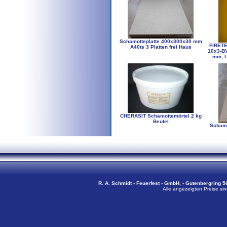
Schamotteplatte 400x300x30 mm
FIRETE
A40ts 3 Platten frei Haus
10x3-BV
mm, L
CHERASIT Schamottemörtel 2 kg
Beutel
Schamo
R. A. Schmidt - Feuerfest - GmbH, - Gutenbergring 56
Alle angezeigten Preise sin