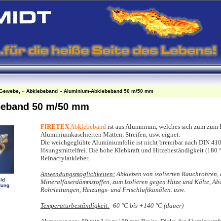
-Gewebe,
»
Abklebeband
»
Aluminium-Abklebeband 50 m/50 mm
beband 50 m/50 mm
FIRETEX
Abklebeband
ist aus Aluminium, welches sich zum zum
Aluminiumkaschierten Matten, Streifen, usw. eignet.
Die weichgeglühte Aluminiumfolie ist nicht brennbar nach DIN 41
lösungsmittelfrei. Die hohe Klebkraft und Hitzebeständigkeit (180 °
Reinacrylatkleber.
Anwendungsmöglichkeiten:
Abkleben von isolierten Rauchrohren,
ld
Mineralfaserdämmstoffen, zum Isolieren gegen Hitze und Kälte, A
dung
Rohrleitungen, Heizungs- und Frischluftkanälen. usw.
Temperaturbeständigkeit:
-60 °C bis +140 °C (dauer)