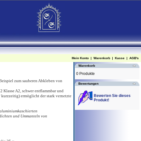
Mein Konto
|
Warenkorb
|
Kasse
|
AGB's
Warenkorb
0 Produkte
 Beispiel zum sauberen Abkleben von
Bewertungen
02 Klasse A2, schwer entflammbar und
 kurzzeitig) ermöglicht der stark vernetzte
Bewerten Sie dieses
Produkt!
 aluminiumkaschierten
bdichten und Ummanteln von