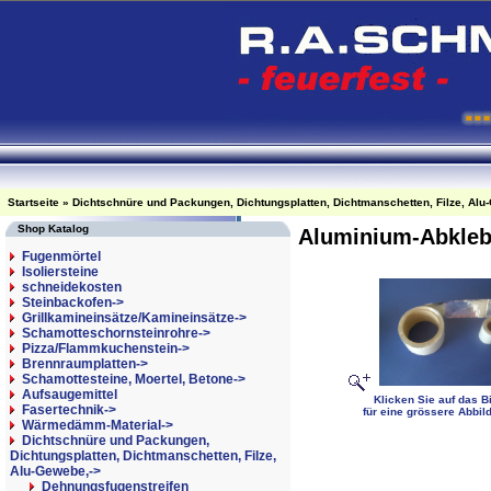
Startseite
»
Dichtschnüre und Packungen, Dichtungsplatten, Dichtmanschetten, Filze, Alu
Shop Katalog
Aluminium-Abkle
Fugenmörtel
Isoliersteine
schneidekosten
Steinbackofen->
Grillkamineinsätze/Kamineinsätze->
Schamotteschornsteinrohre->
Pizza/Flammkuchenstein->
Brennraumplatten->
Schamottesteine, Moertel, Betone->
Aufsaugemittel
Klicken Sie auf das Bi
Fasertechnik->
für eine grössere Abbil
Wärmedämm-Material->
Dichtschnüre und Packungen,
Dichtungsplatten, Dichtmanschetten, Filze,
Alu-Gewebe,
->
Dehnungsfugenstreifen