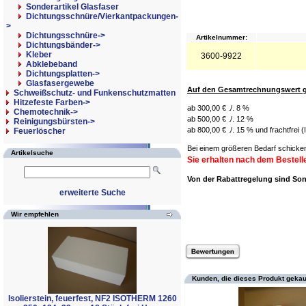
Sonderartikel Glasfaser
Dichtungsschnüre/Vierkantpackungen-
>
Dichtungsschnüre->
Artikelnummer:
Dichtungsbänder->
Kleber
3600-9922
Abklebeband
Dichtungsplatten->
Glasfasergewebe
Auf den Gesamtrechnungswert g
Schweißschutz- und Funkenschutzmatten
Hitzefeste Farben->
ab 300,00 € ./. 8 %
Chemotechnik->
ab 500,00 € ./. 12 %
Reinigungsbürsten->
ab 800,00 € ./. 15 % und frachtfrei 
Feuerlöscher
Bei einem größeren Bedarf schicken
Artikelsuche
Sie erhalten nach dem Bestell
Von der Rabattregelung sind S
erweiterte Suche
Wir empfehlen
Kunden, die dieses Produkt gekau
Isolierstein, feuerfest, NF2 ISOTHERM 1260