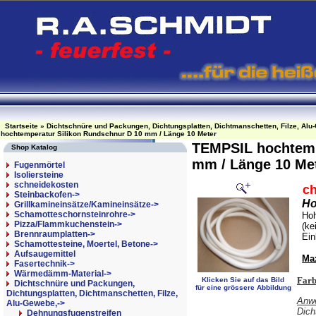
Startseite
»
Dichtschnüre und Packungen, Dichtungsplatten, Dichtmanschetten, Filze, Alu
hochtemperatur Silikon Rundschnur D 10 mm / Länge 10 Meter
TEMPSIL hochtemp
Shop Katalog
mm / Länge 10 Me
Fugenmörtel
Isoliersteine
schneidekosten
c
Steinbackofen->
Ho
Grillkamineinsätze/Kamineinsätze->
Schamotteschornsteinrohre->
Hoh
Pizza/Flammkuchenstein->
(ke
Brennraumplatten->
Ein
Schamottesteine, Moertel, Betone->
Aufsaugemittel
Ma
Fasertechnik->
Wärmedämm-Material->
Farb
Klicken Sie auf das Bild
Dichtschnüre und Packungen,
für eine grössere Abbildung
Dichtungsplatten, Dichtmanschetten, Filze,
Anwe
Alu-Gewebe,
->
Dich
Dehnungsfugenstreifen