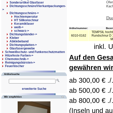
Ofen
Sonderartikel Glasfaser
Dichtungsschnüre/Vierkantpackungen-
Kach
>
Dichtungsschnüre
->
Hochtemperatur
Duc
HT Silikonschnur
Keramikfaser
weiß->
Artikelnummer:
Bezei
schwarz->
TEMPSIL hochte
Dichtungsbänder->
6010-0162
Rundschnur D 
Kleber
M
Abklebeband
inkl. 
Dichtungsplatten->
Glasfasergewebe
Schweißschutz- und Funkenschutzmatten
Hitzefeste Farben->
Auf den Ges
Chemotechnik->
Reinigungsbürsten->
gewähren wir
Feuerlöscher
Artikelsuche
ab 300,00 € ./
ab 500,00 € ./
erweiterte Suche
Wir empfehlen
ab 800,00 € ./
(Inseln und a