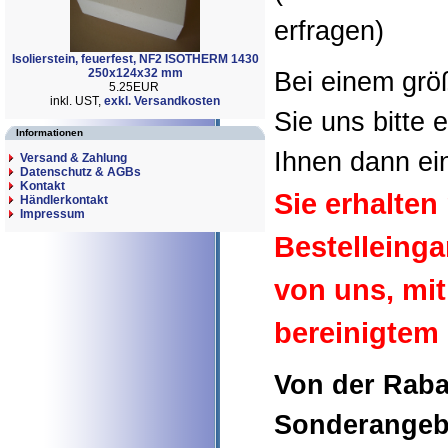
erfragen)
Isolierstein, feuerfest, NF2 ISOTHERM 1430
250x124x32 mm
Bei einem grö
5.25EUR
inkl. UST,
exkl. Versandkosten
Sie uns bitte 
Informationen
Ihnen dann ei
Versand & Zahlung
Datenschutz & AGBs
Kontakt
Sie erhalte
Händlerkontakt
Impressum
Bestelleing
von uns, mi
bereinigtem
Von der Raba
Sonderangeb