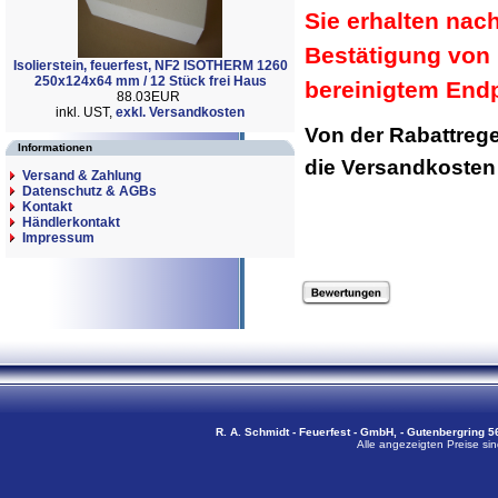
Sie erhalten nac
Bestätigung von 
Isolierstein, feuerfest, NF2 ISOTHERM 1260
250x124x64 mm / 12 Stück frei Haus
bereinigtem Endp
88.03EUR
inkl. UST,
exkl. Versandkosten
Von der Rabattreg
Informationen
die Versandkoste
Versand & Zahlung
Datenschutz & AGBs
Kontakt
Händlerkontakt
Impressum
R. A. Schmidt - Feuerfest - GmbH, - Gutenbergring 56
Alle angezeigten Preise sin