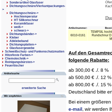
Ofen
Sonderartikel Glasfaser
Dichtungsschnüre/Vierkantpackungen-
Kach
>
Dichtungsschnüre
->
Hochtemperatur
Duc
HT Silikonschnur
Keramikfaser
weiß->
Artikelnummer:
Bezei
schwarz->
TEMPSIL hochte
Dichtungsbänder->
6010-0161
Rundschnur D 
Kleber
M
Abklebeband
Dichtungsplatten->
Glasfasergewebe
Schweißschutz- und Funkenschutzmatten
Auf den Gesamtre
Hitzefeste Farben->
Chemotechnik->
folgende Rabatte:
Reinigungsbürsten->
Feuerlöscher
ab 300,00 € ./. 8 %
Artikelsuche
ab 500,00 € ./. 12 %
ab 800,00 € ./. 15 %
erweiterte Suche
Deutschland bitte er
Wir empfehlen
Bei einem größeren 
e-mail
, wir werden 