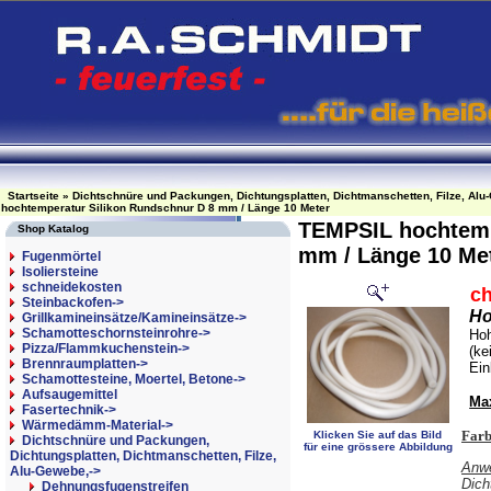
Startseite
»
Dichtschnüre und Packungen, Dichtungsplatten, Dichtmanschetten, Filze, Alu
hochtemperatur Silikon Rundschnur D 8 mm / Länge 10 Meter
TEMPSIL hochtemp
Shop Katalog
mm / Länge 10 Me
Fugenmörtel
Isoliersteine
schneidekosten
c
Steinbackofen->
Ho
Grillkamineinsätze/Kamineinsätze->
Schamotteschornsteinrohre->
Hoh
Pizza/Flammkuchenstein->
(ke
Brennraumplatten->
Ein
Schamottesteine, Moertel, Betone->
Aufsaugemittel
Ma
Fasertechnik->
Wärmedämm-Material->
Farb
Klicken Sie auf das Bild
Dichtschnüre und Packungen,
für eine grössere Abbildung
Dichtungsplatten, Dichtmanschetten, Filze,
Anwe
Alu-Gewebe,
->
Dich
Dehnungsfugenstreifen