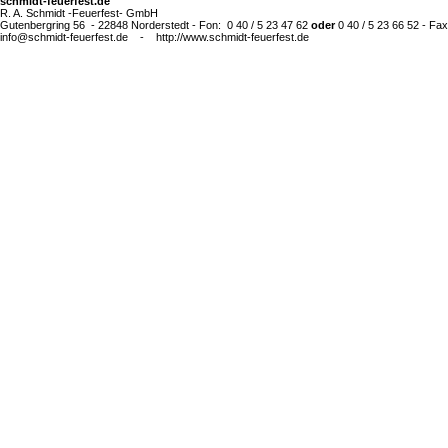
schmidt-feuerfest.de
R. A. Schmidt -Feuerfest- GmbH
Gutenbergring 56 - 22848 Norderstedt - Fon: 0 40 / 5 23 47 62
oder
0 40 / 5 23 66 52 - Fax
info@schmidt-feuerfest.de - http://www.schmidt-feuerfest.de