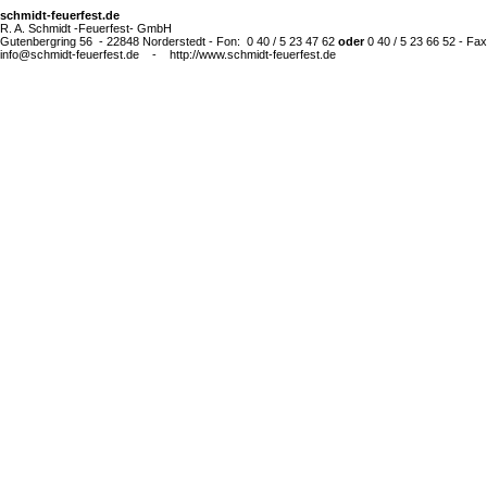
schmidt-feuerfest.de
R. A. Schmidt -Feuerfest- GmbH
Gutenbergring 56 - 22848 Norderstedt - Fon: 0 40 / 5 23 47 62
oder
0 40 / 5 23 66 52 - Fax
info@schmidt-feuerfest.de - http://www.schmidt-feuerfest.de